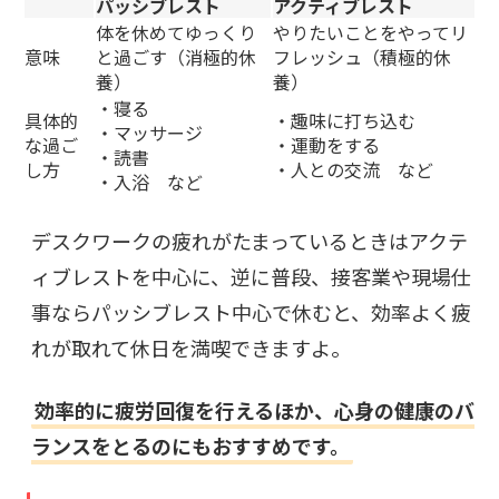
パッシブレスト
アクティブレスト
体を休めてゆっくり
やりたいことをやってリ
意味
と過ごす（消極的休
フレッシュ（積極的休
養）
養）
・寝る
具体的
・趣味に打ち込む
・マッサージ
な過ご
・運動をする
・読書
し方
・人との交流 など
・入浴 など
デスクワークの疲れがたまっているときはアクテ
ィブレストを中心に、逆に普段、接客業や現場仕
事ならパッシブレスト中心で休むと、効率よく疲
れが取れて休日を満喫できますよ。
効率的に疲労回復を行えるほか、心身の健康のバ
ランスをとるのにもおすすめです。