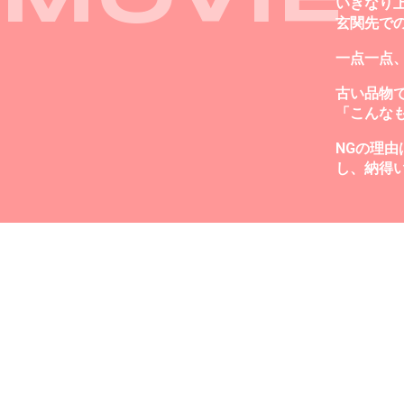
MOVIE
いきなり
玄関先で
一点一点
古い品物
「こんな
NGの理
し、納得