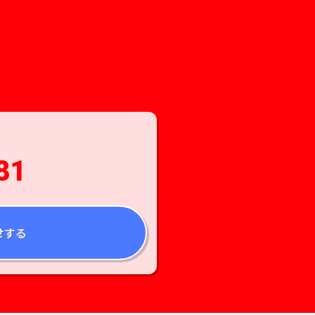
81
せする