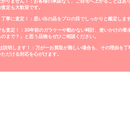
上がりません！：お客様の承諾なく、ご自宅へ上がることはあ
の査定も大歓迎です。
、丁寧に査定！：思い出の品をプロの目でしっかりと鑑定しま
でも査定！：30年前のガラケーや動かない時計、使いかけの香
ものまで？」と思う品物もぜひご相談ください。
由は説明します！：万が一お買取が難しい場合も、その理由を丁
いただける対応を心がけます。
津・鈴鹿店
買いクル
に相談