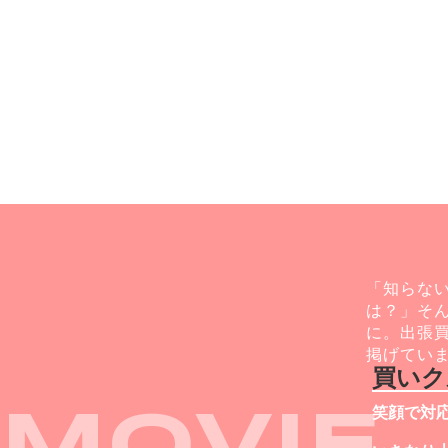
「知らな
は？」そ
に。出張
掲げてい
買いク
笑顔で対