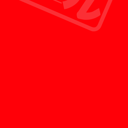
お客様に還元することができる新しいリサイクル
ショップの形です。
POINT 03
最短30分で査定員を派遣
査定のご予約をいただいたお客様のみを対象に、
お問い合わせから最短30分で徹底した専門教育を
受けた査定員がお客様のご自宅へ訪問させていた
だきます。