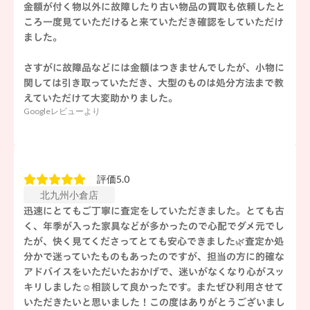
金額が付く物以外に故障したり古い物品の買取も依頼したと
ころ一度見ていただけると来ていただき確認をしていただけ
ました。
さすがに故障品などには金額はつきませんでしたが、小物に
関しては引き取っていただき、大型のものは処分方法まで教
えていただけて大変助かりました。
Googleレビューより
評価5.0
北九州小倉店
迅速にとてもご丁寧に査定をしていただきました。とても古
く、年季が入った家具などが多かったので心配でダメ元でし
たが、快く見てくださってとても安心できました🌿査定か処
分かで迷っていたものもあったのですが、担当の方に的確な
アドバイスをいただいたおかげで、迷いがなくなり心がスッ
キリしました☺️相談して良かったです。またぜひ利用させて
いただきたいと思いました！この度はありがとうございまし