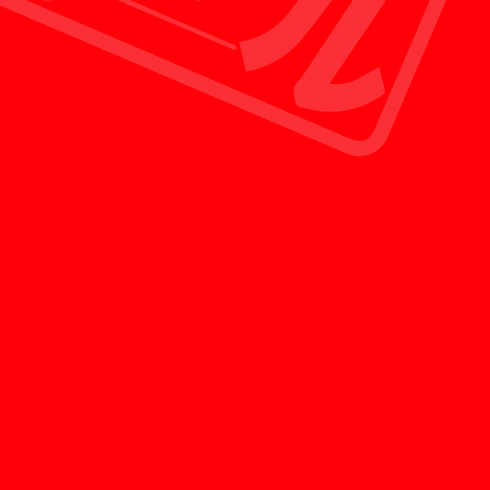
買いクルは無駄な経費を徹底的に省くことにより
お客様に還元することができる新しいリサイクル
ショップの形です。
POINT 03
最短30分で査定員を派遣
査定のご予約をいただいたお客様のみを対象に、
お問い合わせから最短30分で徹底した専門教育を
受けた査定員がお客様のご自宅へ訪問させていた
だきます。