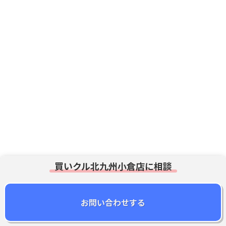
はお気軽にご相談ください。
※一部対象外の品目もございます
まずは無料査定!
買いクル北九州小倉店に相談
相談・ご依頼はこちらから
お問い合わせする
買いクル
北九州小倉店