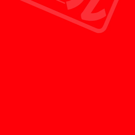
お客様に還元することができる新しいリサイクル
ショップの形です。
POINT 03
最短30分で査定員を派遣
査定のご予約をいただいたお客様のみを対象に、
お問い合わせから最短30分で徹底した専門教育を
受けた査定員がお客様のご自宅へ訪問させていた
だきます。