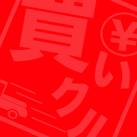
出張買取がメインのため、店舗経営に必要な人件
費などをおさえることができ、お客様への買取額
として還元することが可能です。
※各店舗にスタッフが常駐しており、ガレージセールなど
の販売も行っております。
POINT 02
お客様に還元
買いクルは無駄な経費を徹底的に省くことにより
お客様に還元することができる新しいリサイクル