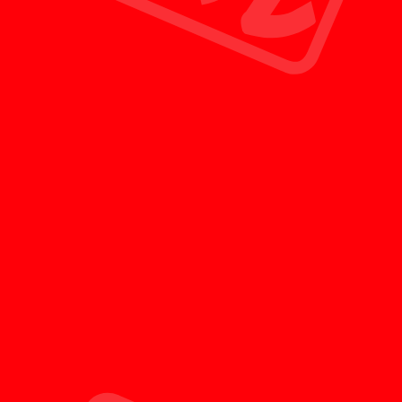
ショップの形です。
POINT 03
最短30分で査定員を派遣
査定のご予約をいただいたお客様のみを対象に、
お問い合わせから最短30分で徹底した専門教育を
受けた査定員がお客様のご自宅へ訪問させていた
だきます。