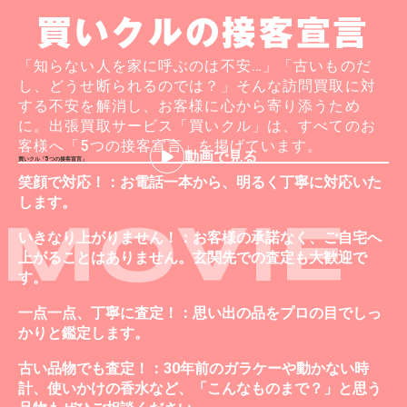
買いクルの接客宣言
「知らない人を家に呼ぶのは不安…」「古いものだ
し、どうせ断られるのでは？」そんな訪問買取に対
する不安を解消し、お客様に心から寄り添うため
に。出張買取サービス「買いクル」は、すべてのお
客様へ「5つの接客宣言」を掲げています。
動画で見る
買いクル「5つの接客宣言」
笑顔で対応！：お電話一本から、明るく丁寧に対応いた
します。
MOVIE
いきなり上がりません！：お客様の承諾なく、ご自宅へ
上がることはありません。玄関先での査定も大歓迎で
す。
一点一点、丁寧に査定！：思い出の品をプロの目でしっ
かりと鑑定します。
古い品物でも査定！：30年前のガラケーや動かない時
計、使いかけの香水など、「こんなものまで？」と思う