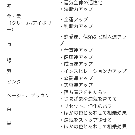
・運気全体の活性化
赤
・決断力アップ
金・黄
・金運アップ
（クリーム/アイボリ
・判断力アップ
ー）
・恋愛運、信頼など対人運アッ
青
プ
・仕事運アップ
・健康運アップ
緑
・成長運アップ
紫
・インスピレーション力アップ
・恋愛運アップ
ピンク
・美容運アップ
・落ち着きをもたらす
ベージュ、ブラウン
・さまざまな運気を育てる
・リセット、浄化のパワー
白
・ほかの色とあわせて相乗効果
・運気をストップさせる
黒
・ほかの色とあわせて相乗効果