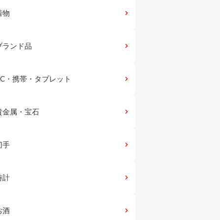
着物
keyboard_arrow_right
ブランド品
keyboard_arrow_right
PC・携帯・タブレット
keyboard_arrow_right
貴金属・宝石
keyboard_arrow_right
切手
keyboard_arrow_right
時計
keyboard_arrow_right
お酒
keyboard_arrow_right