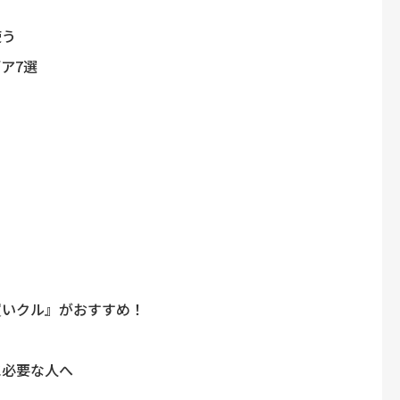
使う
ア7選
く
買いクル』がおすすめ！
に必要な人へ