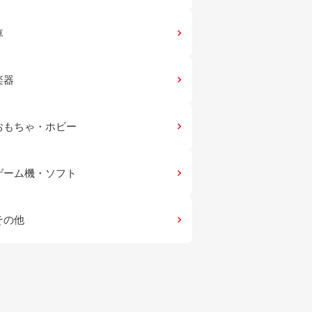
車
keyboard_arrow_right
楽器
keyboard_arrow_right
おもちゃ・ホビー
keyboard_arrow_right
ゲーム機・ソフト
keyboard_arrow_right
その他
keyboard_arrow_right