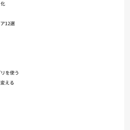
ス化
ア12選
プリを使う
に変える