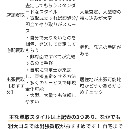
査定してもらうスタンダ
ードなスタイル
大量査定、大型物の
店舗買取
・買取成立すれば即処分/
持ち込みが大変
即金でやり取りがスムー
ズ
・自分で売りたいものを
梱包、発送して査定して
梱包、発送の手間が
宅配買取
もらう
ある
・非対面ですべてが完結
するので手軽
・自宅に査定士が来訪
し、直接査定をする方法
出張買取
居住地が出張可能地
・多くのサービスで即現
【おすす
域かどうかあらかじ
金化可能
め】
めチェック
・大型、大量でも依頼し
やすい
主な買取スタイルは上記表の3つあり、なかでも
粗大ゴミでは出張買取がおすすめです！
自宅まで