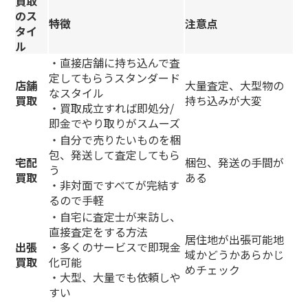
買取
のス
特徴
注意点
タイ
ル
・直接店舗に持ち込んで査
定してもらうスタンダード
店舗
大量査定、大型物の
なスタイル
買取
持ち込みが大変
・買取成立すれば即処分/
即金でやり取りがスムーズ
・自分で売りたいものを梱
包、発送して査定してもら
宅配
梱包、発送の手間が
う
買取
ある
・非対面ですべてが完結す
るので手軽
・自宅に査定士が来訪し、
直接査定をする方法
居住地が出張可能地
出張
・多くのサービスで即現金
域かどうかあらかじ
買取
化可能
めチェック
・大型、大量でも依頼しや
すい