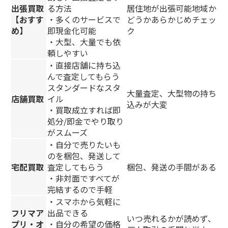
出張買取
る方法
居住地が出張可能地域か
【おすす
・多くのサービスで
どうかあらかじめチェッ
め】
即現金化可能
ク
・大型、大量でも依
頼しやすい
・直接店舗に持ち込
んで査定してもらう
スタンダードなスタ
大量査定、大型物の持ち
店舗買取
イル
込みが大変
・買取成立すれば即
処分/即金でやり取り
がスムーズ
・自分で売りたいも
のを梱包、発送して
宅配買取
査定してもらう
梱包、発送の手間がある
・非対面ですべてが
完結するので手軽
・スマホから気軽に
フリマア
出品できる
いつ売れるかが読めず、
プリ・オ
・自分の希望の価格