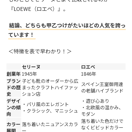
『LOEWE（ロエベ）』。
結論、どちらも甲乙つけがたいほどの人気を誇っ
ています！
＜特徴を表で早わかり！＞
セリーヌ
ロエベ
創業年
1945年
1846年
ブラン
子ども靴のオーダーから広
スペイン王室御用達
ドの歴
まったクラフトハイファッ
の老舗ハイブランド
史
ション店
デザイ
・遊び心あり
・パリ風のエレガント
ンの傾
・北欧風の温かみ、
・クラシック、マニッシュ
向
モダン
落ち着いた色だけで
カラー
落ち着いたニュアンスカラ
なくビビッドカラー
展開
ー