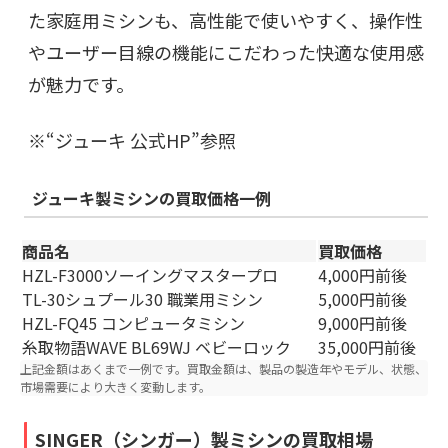
た家庭用ミシンも、高性能で使いやすく、操作性
やユーザー目線の機能にこだわった快適な使用感
が魅力です。
※“
ジューキ 公式HP
”参照
ジ
ューキ製ミシンの買取価格一例
商品名
買取価格
HZL-F3000ソーイングマスタープロ
4,000円前後
TL-30シュプール30 職業用ミシン
5,000円前後
HZL-FQ45 コンピュータミシン
9,000円前後
糸取物語WAVE BL69WJ ベビーロック
35,000円前後
上記金額はあくまで一例です。買取金額は、製品の製造年やモデル、状態、
市場需要により大きく変動します。
SINGER（シンガー）製ミシンの買取相場