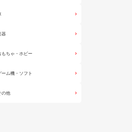
車
keyboard_arrow_right
楽器
keyboard_arrow_right
おもちゃ・ホビー
keyboard_arrow_right
ゲーム機・ソフト
keyboard_arrow_right
その他
keyboard_arrow_right