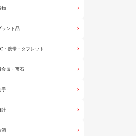
着物
keyboard_arrow_right
ブランド品
keyboard_arrow_right
PC・携帯・タブレット
keyboard_arrow_right
貴金属・宝石
keyboard_arrow_right
切手
keyboard_arrow_right
時計
keyboard_arrow_right
お酒
keyboard_arrow_right