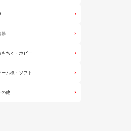
車
keyboard_arrow_right
楽器
keyboard_arrow_right
おもちゃ・ホビー
keyboard_arrow_right
ゲーム機・ソフト
keyboard_arrow_right
その他
keyboard_arrow_right