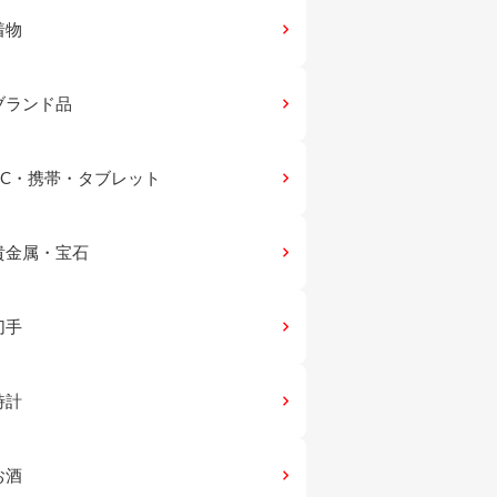
着物
keyboard_arrow_right
ブランド品
keyboard_arrow_right
PC・携帯・タブレット
keyboard_arrow_right
貴金属・宝石
keyboard_arrow_right
切手
keyboard_arrow_right
時計
keyboard_arrow_right
お酒
keyboard_arrow_right