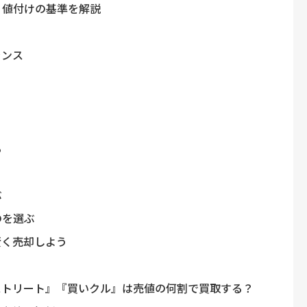
！値付けの基準を解説
ランス
る
ぶ
のを選ぶ
賢く売却しよう
ストリート』『買いクル』は売値の何割で買取する？