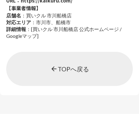
URL：
https://kaikuru.com/
【事業者情報】
店舗名
：買いクル 市川船橋店
対応エリア
：市川市、船橋市
詳細情報
：[買いクル 市川船橋店 公式ホームページ /
Googleマップ]
arrow_back
TOPへ戻る