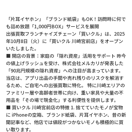
「片耳イヤホン」「ブランド紙袋」もOK！訪問時に何で
も詰め放題「1,000円BOX」サービスを展開
出張買取フランチャイズチェーン「買いクル」は、2025
年10月8日（火）に「買いクル 川崎宮前店」をオープン
いたしました。
■ 開店の背景：家庭の「隠れ資産」活用をサポート 昨今
の値上げラッシュを受け、株式会社メルカリが発表した
「90兆円規模の隠れ資産」への注目が高まっています。
当店は、アプリ出品の手間や売れ残りのリスクを解消す
るため、ご自宅への出張買取に特化。 特に川崎エリアの
ファミリー層や高齢者世帯に向け、重い家具や大量の不
用品を「その場で現金化」する利便性を提供します。
■ 買いクル 川崎宮前店の特徴 1. 捨てていたモノが宝物
に iPhoneの空箱、ブランド紙袋、片耳イヤホン、昔の新
聞記事など、他店では値段がつかないモノも積極的に買
い取ります。