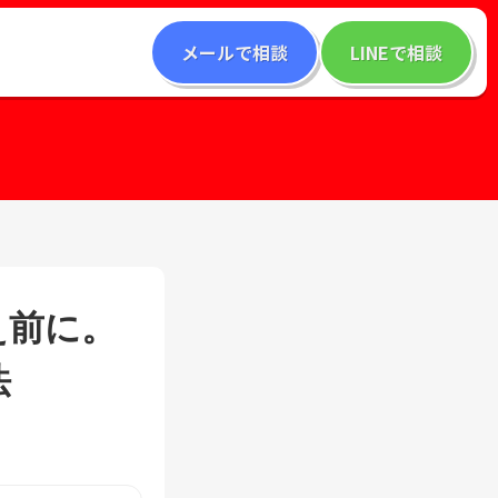
メールで相談
LINEで相談
え前に。
法