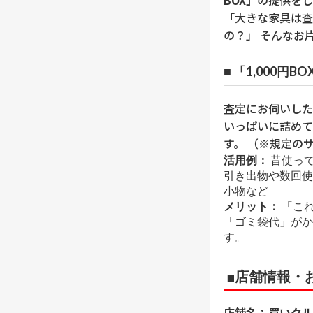
「大きな家具は査
の？」 そんなお
■ 「1,000円B
査定にお伺いした
いっぱいに詰めて
す。 （※規定の
活用例：
昔使っ
引き出物や数回使
小物など
メリット：
「これ
「ゴミ袋代」がか
す。
■店舗情報・
店舗名：買いクル