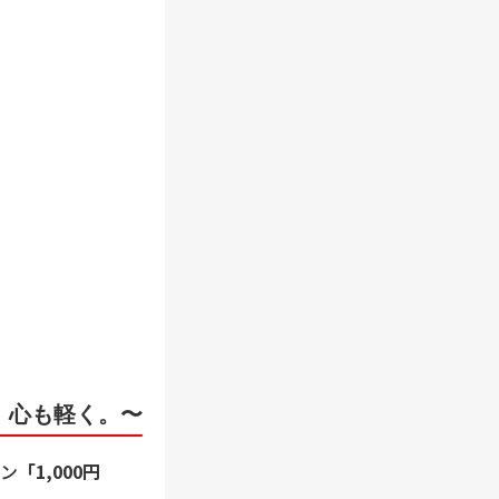
、心も軽く。〜
ン
「1,000円