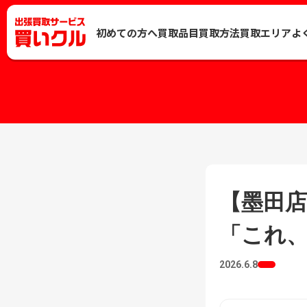
初めての方へ
買取品目
買取方法
買取エリア
よ
【墨田
「これ
2026.6.8