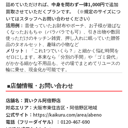
詰めていただければ、
中身を問わず一律1,000円
で追加
買取させていただくプランです。 （※規定のサイズにつ
いてはスタッフへお問い合わせください）
活用例：
昔使っていたお財布やポーチ、お子様が遊ばな
くなったおもちゃ（バラバラでも可）、引き出物や数回
使っただけのキッチン雑貨、押し入れに眠っていた贈答
品のタオルセット、趣味の小物など
メリット：
「これ1つでいくら？」と細かく悩む時間を
ゼロにします。本来なら「分別の手間」や「ゴミ袋代」
がかかる細かな不用品も、その場でまとめてリユースの
輪に乗せ、現金化が可能です。
■店舗情報・お問い合わせ
店舗名：買いクル阿倍野店
対応エリア：
大阪市東住吉区・阿倍野区地域
公式サイト：
https:
/
/kaikuru.com/area/abeno
電話（フリーダイヤル）：
0120-467-690