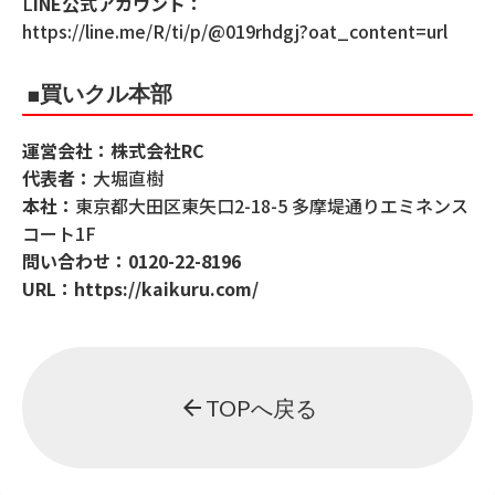
L
INE公式アカウント：
https://line.me/R/ti/p/@019rhdgj?oat_content=url
■買いクル本部
運営会社：株式会社RC
代表者：
大堀直樹
本社：
東京都大田区東矢口2-18-5 多摩堤通りエミネンス
コート1F
問い合わせ：
0120-22-8196
URL：
https://kaikuru.com/
arrow_back
TOPへ戻る