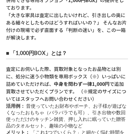
併用できる専用オプション
「1,000円BOX」
の提供をし
ております。
「大きな家具は査定に出したいけれど、引き出しの奥に
ある細々としたものはどうすればいいの？」 そんなお片
付けの現場で必ず直面する「判断の迷い」を、この一箱
が解決します。
■ 「1,000円BOX」とは？
査定にお伺いした際、買取対象となったお品物とは別
に、処分に迷う小物類を専用ボックス（※）いっぱいに
詰めていただければ、
中身を問わず一律1,000円
で追加
買取させていただくプランです。 （※規定のサイズにつ
いてはスタッフへお問い合わせください）
活用例：
昔使っていたお財布やポーチ、お子様が遊ばな
くなったおもちゃ（バラバラでも可）、引き出物や数回
使っただけのキッチン雑貨、押し入れに眠っていた贈答
品のタオルセット、趣味の小物など
メリット：
「これ1つでいくら？」と細かく悩む時間を