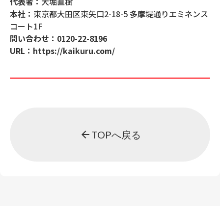
代表者：
大堀直樹
本社：
東京都大田区東矢口2-18-5 多摩堤通りエミネンス
コート1F
問い合わせ：
0120-22-8196
URL：
https://kaikuru.com/
arrow_back
TOPへ戻る