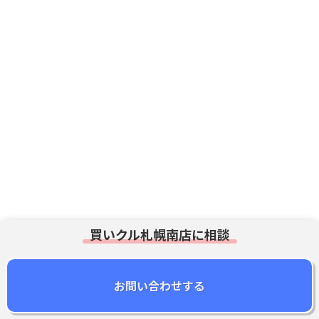
まずは無料査定!
相談・ご依頼はこちらから
買いクル札幌南店に相談
買いクル
札幌南店
お問い合わせする
0120-695-766