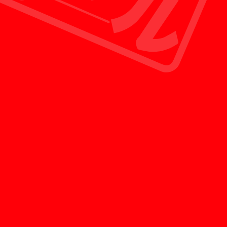
買いクルは無駄な経費を徹底的に省くことにより
お客様に還元することができる新しいリサイクル
ショップの形です。
POINT 03
最短30分で査定員を派遣
査定のご予約をいただいたお客様のみを対象に、
お問い合わせから最短30分で徹底した専門教育を
受けた査定員がお客様のご自宅へ訪問させていた
だきます。